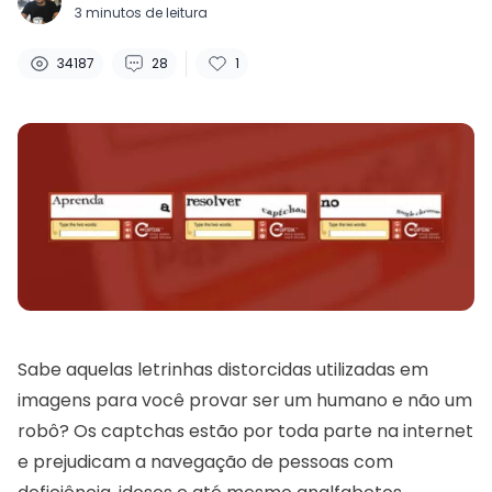
3
minutos de leitura
Curtidas:
Visualizações:
Comentários:
34187
28
1
Sabe aquelas letrinhas distorcidas utilizadas em
imagens para você provar ser um humano e não um
robô? Os captchas estão por toda parte na internet
e prejudicam a navegação de pessoas com