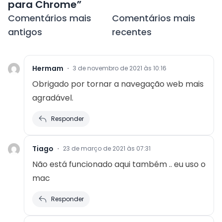
para Chrome
”
Navegação
Comentários mais
Comentários mais
de
antigos
recentes
comentários
Hermam
·
3 de novembro de 2021 às 10:16
Obrigado por tornar a navegação web mais
agradável.
Responder
Tiago
·
23 de março de 2021 às 07:31
Não está funcionado aqui também .. eu uso o
mac
Responder