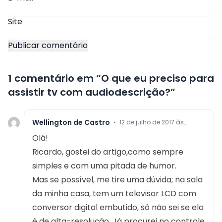
Site
1 comentário em “
O que eu preciso para
assistir tv com audiodescrição?
”
Wellington de Castro
·
12 de julho de 2017 às
15:04
Olá!
Ricardo, gostei do artigo,como sempre
simples e com uma pitada de humor.
Mas se possível, me tire uma dúvida; na sala
da minha casa, tem um televisor LCD com
conversor digital embutido, só não sei se ela
é de alta-resolução. Já procurei no controle