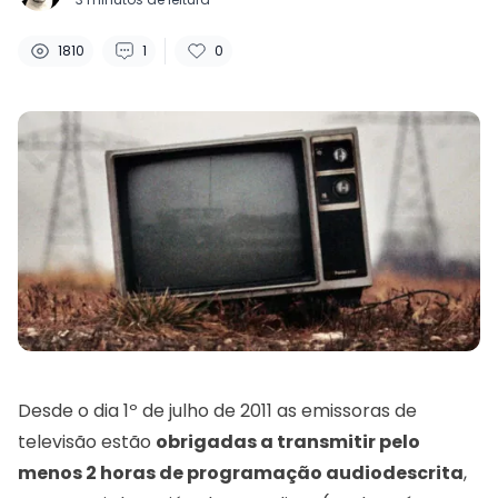
Curtidas:
Visualizações:
Comentários:
1810
1
0
Desde o dia 1º de julho de 2011 as emissoras de
televisão estão
obrigadas a transmitir pelo
menos 2 horas de programação audiodescrita
,