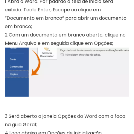
Você automaticamente cairá na Guia Página Inicial. Te
1
Abra o Word. Por padrão a tela de início será
Tecle seta para baixo até OPÇÕES, depois tecle Enter;
exibida. Tecle Enter, Escape ou clique em
Na janela que se abre, navegue com Tab até a opção most
“Documento em branco” para abrir um documento
Por padrão, ela estará marcada, desmarque com a barr
em branco;
Pronto! Se tudo deu certo, da próxima vez que abrir 
2
Com um documento em branco aberto, clique no
Observação: você terá que repetir este processo para 
Menu Arquivo e em seguida clique em Opções;
3
Será aberto a janela Opções do Word com o foco
na guia Geral;
4
Logo abaixo em Opções de inicialização,