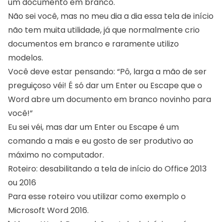
um documento em branco.
Não sei você, mas no meu dia a dia essa tela de início
não tem muita utilidade, já que normalmente crio
documentos em branco e raramente utilizo
modelos.
Você deve estar pensando: “Pô, larga a mão de ser
preguiçoso véi! É só dar um Enter ou Escape que o
Word abre um documento em branco novinho para
você!”
Eu sei véi, mas dar um Enter ou Escape é um
comando a mais e eu gosto de ser produtivo ao
máximo no computador.
Roteiro: desabilitando a tela de início do Office 2013 ou
Roteiro: desabilitando a tela de início do Office 2013
Para esse roteiro vou utilizar como exemplo o Mircrosof
com mouse
ou 2016
Abra o Word. Por padrão a tela de início será exibida
Para esse roteiro vou utilizar como exemplo o
Tecle Alt para acessar a Guia de Opções;
Microsoft Word 2016.