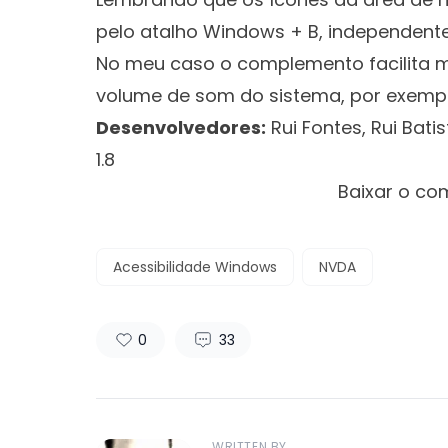
pelo atalho Windows + B, independente 
No meu caso o complemento facilita m
volume de som do sistema, por exempl
Desenvolvedores:
Rui Fontes, Rui Bat
1.8
Clique aqui 
Baixar o c
Acessibilidade Windows
NVDA
0
33
WRITTEN BY