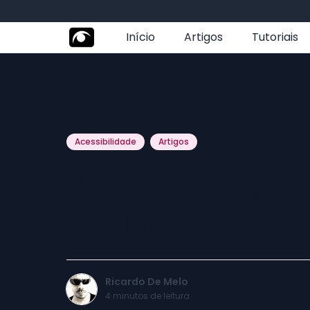
Início
Artigos
Tutoriais
Acessibilidade
Artigos
5 bons compl
melhorar o lei
Ricardo De Melo
4
minutos de leitura