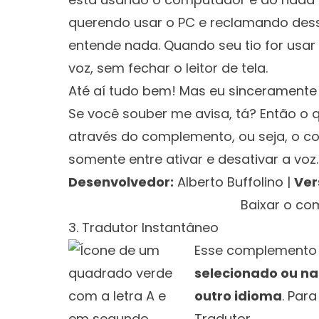
querendo usar o PC e reclamando dess
entende nada. Quando seu tio for usar
voz, sem fechar o leitor de tela.
Até aí tudo bem! Mas eu sinceramente 
Se você souber me avisa, tá? Então o 
através do complemento, ou seja, o co
somente entre ativar e desativar a voz.
Desenvolvedor:
Alberto Buffolino
|
Ver
Clique aqui 
Baixar o c
3. Tradutor Instantâneo
Esse complemento
selecionado ou na
outro idioma
. Par
Tradutor.