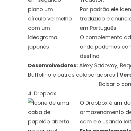
Por padrão ele iden
traduzido e anuncia
em Português.
O complemento ad
onde podemos conf
destino.
Desenvolvedores:
Alexy Sadovoy, Beqa
Buffolino e outros colaboradores
|
Ver
Clique aqui 
Baixar o c
4. Dropbox
O Dropbox é um dos
armazenamento de 
com ele usando lei
Este complemento 