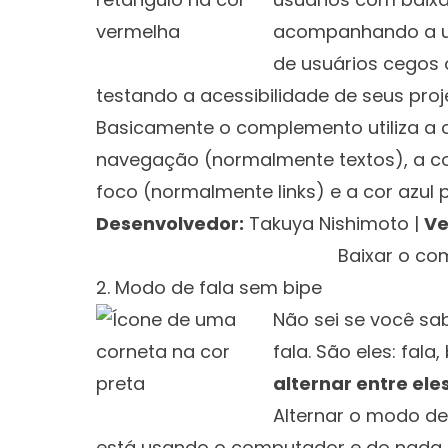
acompanhando a ut
de usuários cegos
testando a acessibilidade de seus proj
Basicamente o complemento utiliza a c
navegação (normalmente textos), a co
foco (normalmente links) e a cor azul 
Desenvolvedor:
Takuya Nishimoto
|
Ve
Clique aqui 
Baixar o c
2. Modo de fala sem bipe
Não sei se você s
fala. São eles: fala
alternar entre eles
Alternar o modo de
está usando o computador e do nada a