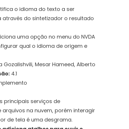
tifica o idioma do texto a ser
 através do sintetizador o resultado
iciona uma opção no menu do NVDA
igurar qual o idioma de origem e
 Gozalishvili, Mesar Hameed, Alberto
são:
4.1
para
omplemento
 principais serviços de
arquivos na nuvem, porém interagir
tor de tela é uma desgrama.
adiciona atalhos para ouvir o