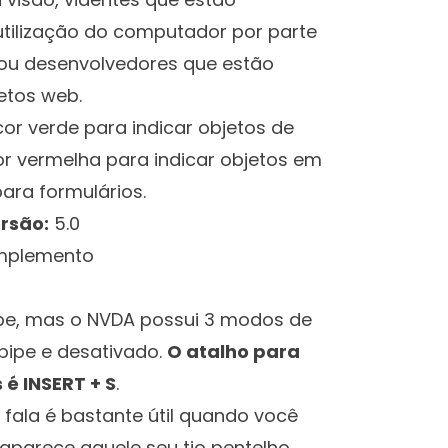
ilização do computador por parte
 ou desenvolvedores que estão
etos web.
or verde para indicar objetos de
r vermelha para indicar objetos em
para formulários.
rsão:
5.0
para
omplemento
abe, mas o NVDA possui 3 modos de
, bipe e desativado.
O atalho para
 é INSERT + S
.
 fala é bastante útil quando você
parece aquele seu tio pentelho