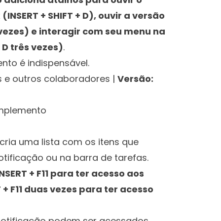
(INSERT + SHIFT + D), ouvir a versão
 vezes) e interagir com seu menu na
 D três vezes)
.
nto é indispensável.
os e outros colaboradores
|
Versão:
para
omplemento
ria uma lista com os itens que
tificação ou na barra de tarefas.
NSERT + F11 para ter acesso aos
 + F11 duas vezes para ter acesso
notificação podem ser acessados