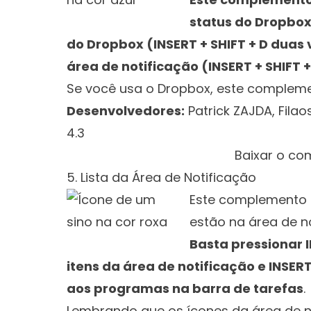
status do Dropbox 
do Dropbox (INSERT + SHIFT + D duas
área de notificação (INSERT + SHIFT +
Se você usa o Dropbox, este compleme
Desenvolvedores:
Patrick ZAJDA, Fila
4.3
Clique aqui 
Baixar o c
5. Lista da Área de Notificação
Este complemento c
estão na área de no
Basta pressionar I
itens da área de notificação e INSERT
aos programas na barra de tarefas
.
Lembrando que os ícones da área de 