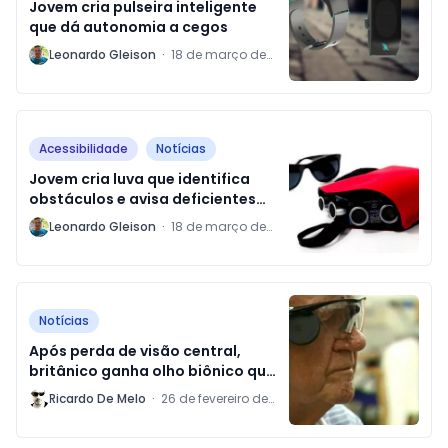
Jovem cria pulseira inteligente
que dá autonomia a cegos
L
Leonardo Gleison
·
18 de março de
2017
Acessibilidade
Notícias
Jovem cria luva que identifica
obstáculos e avisa deficientes
visuais
L
Leonardo Gleison
·
18 de março de
2017
Notícias
Após perda de visão central,
britânico ganha olho biônico que
permite enxergar até de olhos
R
Ricardo De Melo
·
26 de fevereiro de
fechados
2017