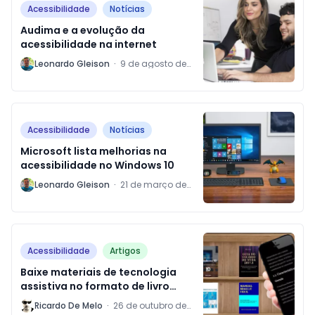
Acessibilidade
Notícias
Audima e a evolução da
acessibilidade na internet
L
Leonardo Gleison
·
9 de agosto de
2018
Acessibilidade
Notícias
Microsoft lista melhorias na
acessibilidade no Windows 10
L
Leonardo Gleison
·
21 de março de
2018
Acessibilidade
Artigos
Baixe materiais de tecnologia
assistiva no formato de livro
digital epub
R
Ricardo De Melo
·
26 de outubro de
2017