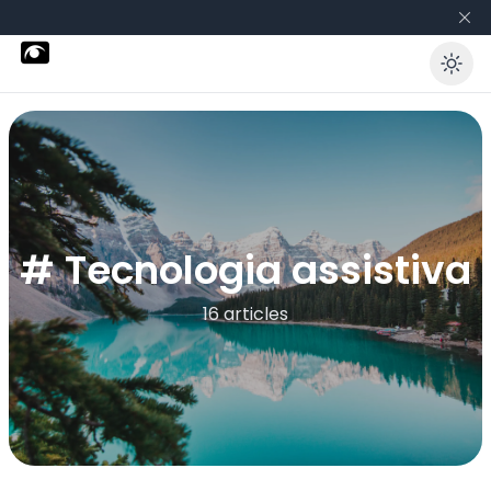
En
# Tecnologia assistiva
16 articles