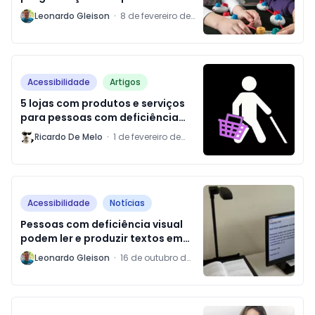
deficientes visuais
L
Leonardo Gleison
·
8 de fevereiro de
2019
Acessibilidade
Artigos
5 lojas com produtos e serviços
para pessoas com deficiência
visual
R
Ricardo De Melo
·
1 de fevereiro de
2019
Acessibilidade
Notícias
Pessoas com deficiência visual
podem ler e produzir textos em
biblioteca da USP
L
Leonardo Gleison
·
16 de outubro de
2018