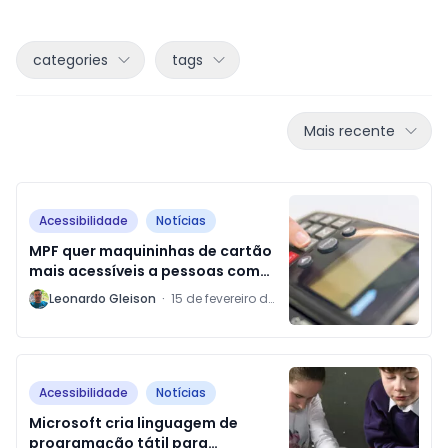
categories
tags
Mais recente
Acessibilidade
Notícias
MPF quer maquininhas de cartão
mais acessíveis a pessoas com
deficiência visual
L
Leonardo Gleison
·
15 de fevereiro de
2019
Acessibilidade
Notícias
Microsoft cria linguagem de
programação tátil para